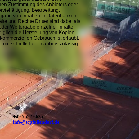
chen Zustimmung des Anbieters oder
rvielfältigung, Bearbeitung,
rgabe von Inhalten in Datenbanken
te und Rechte Dritter sind dabei als
oder Weitergabe einzelner Inhalte
ediglich die Herstellung von Kopien
 kommerziellen Gebrauch ist erlaubt.
mit schriftlicher Erlaubnis zulässig.
+49 7552 6635
info@tcpfullendorf.de