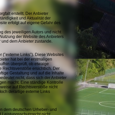
falt erstellt. Der Anbieter
tändigkeit und Aktualität der
site erfolgt auf eigene Gefahr des
 des jeweiligen Autors und nicht
 Nutzung der Website des Anbieters
r und dem Anbieter zustande.
r ("externe Links"). Diese Websites
bieter hat bei der erstmaligen
ufhin überprüft, ob etwaige
 Rechtsverstöße ersichtlich. Der
nftige Gestaltung und auf die Inhalte
edeutet nicht, dass sich der Anbieter
igen macht. Eine ständige Kontrolle
inweise auf Rechtsverstöße nicht
och derartige externe Links
egen dem deutschen Urheber- und
 Leistungsschutzrecht nicht