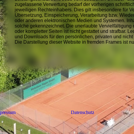
zugelassene Verwertung bedarf der vorherigen schriftli
jeweiligen Rechteinhabers. Dies gilt insbesondere für Ve
Übersetzung, Einspeicherung, Verarbeitung bzw. Wiede
oder anderen elektronischen Medien und Systemen. Inhal
solche gekennzeichnet. Die unerlaubte Vervielfältigung 
oder kompletter Seiten ist nicht gestattet und strafbar. L
und Downloads für den persönlichen, privaten und nicht
Die Darstellung dieser Website in fremden Frames ist nur 
pressum
Datenschutz