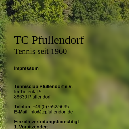
TC Pfullendorf
Tennis seit 1960
Impressum
Tennisclub Pfullendorf e.V.
Im Tiefental 5
88630 Pfullendorf
Telefon:
+49 (0)7552/6635
E-Mail
: info@tcpfullendorf.de
Einzeln vertretungsberechtigt:
1. Vorsitzender: