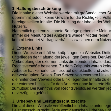
1. Haftungsbeschränkung
Die Inhalte dieser Website werden mit größtmöglicher Sorg
übernimmt jedoch keine Gewähr für die Richtigkeit, Volls
bereitgestellten Inhalte. Die Nutzung der Inhalte der Web
Nutzers.
Namentlich gekennzeichnete Beiträge geben die Meinung
immer die Meinung des Anbieters wieder. Mit der reinen
kommt keinerlei Vertragsverhältnis zwischen dem Nutze
2. Externe Links
Diese Website enthält Verknüpfungen zu Websites Dritte
unterliegen der Haftung der jeweiligen Betreiber. Der An
Verknüpfung der externen Links die fremden Inhalte dara
Rechtsverstöße bestehen. Zu dem Zeitpunkt waren keine
Anbieter hat keinerlei Einfluss auf die aktuelle und zukü
der verknüpften Seiten. Das Setzen von externen Links b
die hinter dem Verweis oder Link liegenden Inhalte zu e
der externen Links ist für den Anbieter ohne konkrete H
zumutbar. Bei Kenntnis von Rechtsverstößen werden jed
unverzüglich gelöscht.
3. Urheber- und Leistungsschutzrechte
Die auf dieser Website veröffentlichten Inhalte unterli
Leistungsschutzrecht. Jede vom deutschen Urheber- und