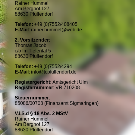
Rainer Hummel
Am Berghof 127
88630 Pfullendorf
Telefon:
+49 (0)7552/408405
E-Mail:
rainer.hummel@web.de
2. Vorsitzender:
Thomas Jacob
c/o Im Tiefental 5
88630 Pfullendorf
Telefon:
+49 (0)7552/4294
E-Mail:
info@tcpfullendorf.de
Registergericht:
Amtsgericht Ulm
Registernummer:
VR 710208
Steuernummer:
85086/00703 (Finanzamt Sigmaringen)
V.i.S.d § 18 Abs. 2 MStV
Rainer Hummel
Am Berghof 127
88630 Pfullendorf