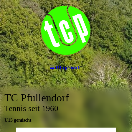
U15 gemischt
TC Pfullendorf
Tennis seit 1960
U15 gemischt