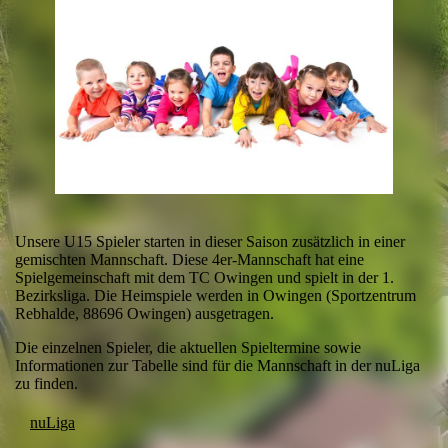
Unsere U15 Spieler starten in dieser Saison zusätzlich in einer
gemischten Mannschaft. Diese 4er-Mannschaft hat eine
Spielgemeinschaft mit dem TC Owingen und spielt in der 1.
Bezirksliga. Die Heimspiele werden in Owingen (Sportzentrum
Rebhalde, 88696 Owingen) ausgetragen.
Die einzelnen Spieler, die aktuellen Spieltermine sowie
Informationen zur Tabelle sind für die Mannschaft in der nuLiga
zu finden.
nuLiga